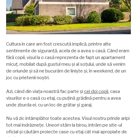
Cultura în care am fost crescută implică, printre alte
sentimente de siguranță, acela de a avea o casă. Când eram
fără copii, visul la o casă reprezenta de fapt un apartament
micuț, mobilat după gustul meu şi al soțului, unde să venim
de oriunde şi să ne bucurăm de linişte şi, în weekend, de un
joc cu prietenii noştri.
Azi, când din viața noastră fac parte şi
cei doi copii
, casa
visurilor e o casă cu etaj, cu puțină grădină pentru a avea
unde zburda ei, cu un loc de grătar şi garaj.
Nu vă zic întâmplător toate acestea. Visul nostru prinde aripi
tot mai îndrăznețe. Uneori stăm la birou, intrăm pe site-ul
oficial şi căutăm proiecte case cu etaj cât mai apropiate de