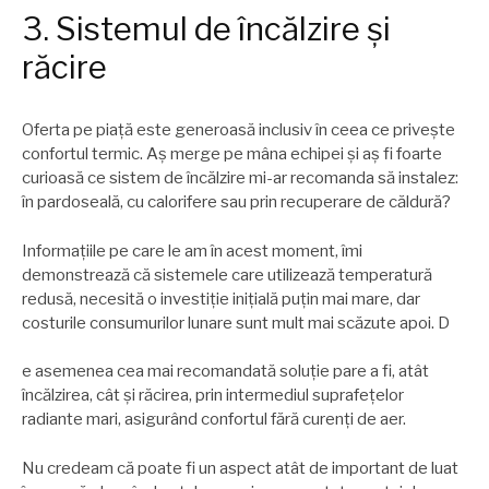
3. Sistemul de încălzire şi
răcire
Oferta pe piață este generoasă inclusiv în ceea ce priveşte
confortul termic. Aş merge pe mâna echipei şi aş fi foarte
curioasă ce sistem de încălzire mi-ar recomanda să instalez:
în pardoseală, cu calorifere sau prin recuperare de căldură?
Informațiile pe care le am în acest moment, îmi
demonstrează că sistemele care utilizează temperatură
redusă, necesită o investiție inițială puțin mai mare, dar
costurile consumurilor lunare sunt mult mai scăzute apoi. D
e asemenea cea mai recomandată soluție pare a fi, atât
încălzirea, cât şi răcirea, prin intermediul suprafețelor
radiante mari, asigurând confortul fără curenți de aer.
Nu credeam că poate fi un aspect atât de important de luat