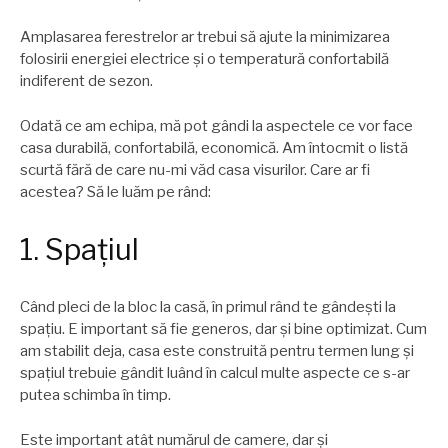
Amplasarea ferestrelor ar trebui să ajute la minimizarea
folosirii energiei electrice şi o temperatură confortabilă
indiferent de sezon.
Odată ce am echipa, mă pot gândi la aspectele ce vor face
casa durabilă, confortabilă, economică. Am întocmit o listă
scurtă fără de care nu-mi văd casa visurilor. Care ar fi
acestea? Să le luăm pe rând:
1. Spațiul
Când pleci de la bloc la casă, în primul rând te gândeşti la
spațiu. E important să fie generos, dar şi bine optimizat. Cum
am stabilit deja, casa este construită pentru termen lung şi
spațiul trebuie gândit luând în calcul multe aspecte ce s-ar
putea schimba în timp.
Este important atât numărul de camere, dar şi