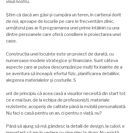
visul nostru.
Ştim că dacă am găsi şi cumpăra un teren, în cartierul dorit
de noi, aproape de locurile pe care le frecventăm zilnic,
următorul pas ar fi programarea unei prime întâlniri cu una
dintre persoanele care oferă consiliere în proiectarea unei
case.
Construcția unei locuințe este un proiect de durată, cu
numeroase modele strategice şi financiare. Sunt câteva
aspecte care ar putea descumpăni pe mulți fix înainte de a
se aventura să înceapă: efortul fizic, planificarea detaliilor,
alegerea materialelor şi costurile. S
unt de principiu că acea casă a visurilor necesită din start tot
ce e mai bun, de la echipa de profesionişti, materiale
rezistente, acoperiş de calitate până la mobilă personalizată.
Nu faci o casă pentru un an, ci pentru o viață, nu?
Până să ajung să mă gândesc la detalii de design, la culori, e
important să am în vedere cu cine plec la drum. Nu există