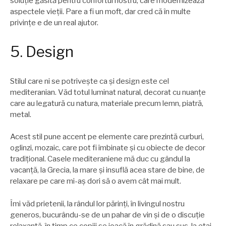
soluție găsită pentru confortul nostru, care modernizează
aspectele vieții. Pare a fi un moft, dar cred că în multe
privințe e de un real ajutor.
5. Design
Stilul care ni se potriveşte ca şi design este cel
mediteranian. Văd totul luminat natural, decorat cu nuanțe
care au legatură cu natura, materiale precum lemn, piatră,
metal.
Acest stil pune accent pe elemente care prezintă curburi,
oglinzi, mozaic, care pot fi îmbinate şi cu obiecte de decor
tradițional. Casele mediteraniene mă duc cu gândul la
vacanță, la Grecia, la mare şi insuflă acea stare de bine, de
relaxare pe care mi-aş dori să o avem cât mai mult.
Îmi văd prietenii, la rândul lor părinți, în livingul nostru
generos, bucurându-se de un pahar de vin şi de o discuție
relaxantă, în timp ce copiii se joacă în grădină sau sus, la etaj,