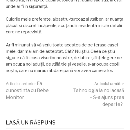
unde ar fi în siguranță.
Culorile mele preferate, albastru-turcoaz şi galben, ar nuanța
plăcut şi discret încăperile, scoțând în evidență micile detalii
care ne reprezintă.
Ar fi minunat să vă scriu toate acestea de pe terasa casei
mele, dar mai am de aşteptat. Cât? Nu ştiu. Ceea ce ştiu
sigur e că, în casa visurilor noastre, de iubire şi înțelegere ne-
am ocupa noi adulții, de gălăgie şi veselie, s-ar ocupa copiii
noştri, care nu mai au răbdare până vor avea camera lor.
Continuă
Fa
Articolul anterior
Articolul următor
cunostinta cu Bebe
Tehnologia la noi acasă
Monitor
– S-a ajuns prea
lectura
departe?
LASĂ UN RĂSPUNS