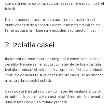
compartimentarea lor, spațiul rămas în camere şi cum va fi el
folosit.
De asemenenea, pentru a nu cădea în plasa părinților şi
bunicilor noştri de a construi anexe la nesfârşit după ce am
terminat casa, ar fi bine să le includem în proiectul inițial.
2. Izolația casei
Indiferent de zona în care aş alege să o construim, izolația
pereților trebuie să fie făcută cu materiale de bună calitate.
Izolația interioară şi exterioară va spori confortul, va reduce
costurile de încălzire şi va da rezistență casei. De asemenea
ar ajuta şi la aspectul estetic.
Casa poate fi tratată inclusiv cu materiale ignifuge şi cu rol
de antifon. În ziua de azi, o casă izolată bine, oferă un avantaj
uriaş în fața uneia cu o izolație precară.