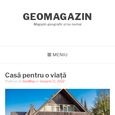
Sari
la
GEOMAGAZIN
conținut
Magazin geografic si nu numai
MENIU
Casă pentru o viață
Publicat de
GeoMag
pe
ianuarie 11, 2022