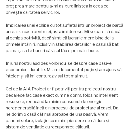
preț prea mare pentru a-mi asigura liniştea în ceea ce
priveşte calitatea serviciilor.
Implicarea unei echipe cu tot sufletul într-un proiect de parcă
ar realiza casa pentru ei, asta îmi doresc. Mi se pare că dacă
ai echipa potrivită, dacă simți că lucrurile merg bine de la
primele întâlniri, inclusiv în stabilirea detaliilor, e cazul să bați
palma şi să te bucuri că visul tău e pe mâini bune.
În jurul nostru aud des vorbindu-se despre case pasive,
economice, durabile. M-am documentat puțin şi am ajuns să
înțeleg şi să îmi conturez visul tot mai mult.
Cei de la AIA Proiect ar fi potriviți pentru proiectul nostru
deoarece fac case exact cum ne dorim, folosind inteligent
resursele, reducând la minim consumul de energie
neregenerabilă încă din procesul de proiectare al casei. Da,
ne dorim o casă cât mai aproape de una pasivă. Vrem
panouri solare, izolație cu minim pierdere de căldură şi
sistem de ventilație cu recuperarea căldurii.