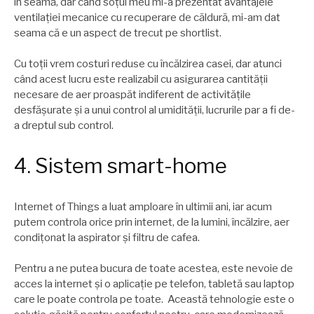
în seamă, dar când soțul meu mi-a prezentat avantajele
ventilației mecanice cu recuperare de căldură, mi-am dat
seama că e un aspect de trecut pe shortlist.
Cu toții vrem costuri reduse cu încălzirea casei, dar atunci
când acest lucru este realizabil cu asigurarea cantității
necesare de aer proaspăt indiferent de activitățile
desfășurate și a unui control al umidității, lucrurile par a fi de-
a dreptul sub control.
4. Sistem smart-home
Internet of Things a luat amploare în ultimii ani, iar acum
putem controla orice prin internet, de la lumini, încălzire, aer
condițonat la aspirator şi filtru de cafea.
Pentru a ne putea bucura de toate acestea, este nevoie de
acces la internet şi o aplicație pe telefon, tabletă sau laptop
care le poate controla pe toate. Această tehnologie este o