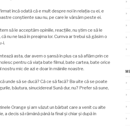
firmat încă odată că e mult despre noi în relația cu ei, e
oastre conştiente sau nu, pe care le vărsăm peste ei.
m să le acceptăm opiniile, reacțiile, nu ştim ce să le
 că nu ne lasă în preajma lor. Cumva ar trebui să găsim o
-i.
ntează asta, dar avem o şansă în plus ca să aflăm prin ce
olesc pentru că viața bate filmul, bate cartea, bate orice
l nostru mic de azi e doar în mâinile noastre.
M
 că unde să se ducă? Că ce să facă? Ba uite că se poate
gurile, băutura, sinuciderea! Sună dur, nu? Prefer să sune,
azinele Orange şi am văzut un bărbat care a venit cu alte
e, a decis să rămână până la final şi chiar şi după în