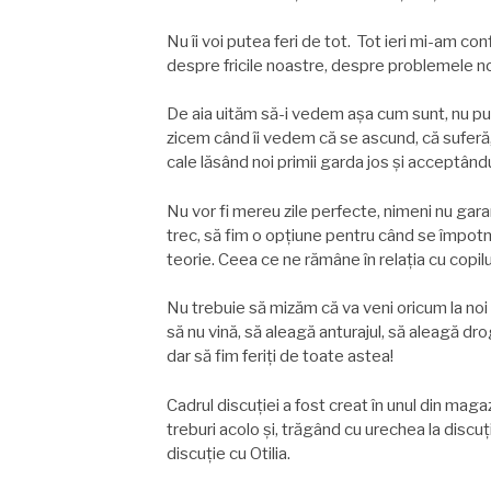
Nu îi voi putea feri de tot. Tot ieri mi-am con
despre fricile noastre, despre problemele n
De aia uităm să-i vedem aşa cum sunt, nu pute
zicem când îi vedem că se ascund, că suferă,
cale lăsând noi primii garda jos şi acceptându
Nu vor fi mereu zile perfecte, nimeni nu gara
trec, să fim o opțiune pentru când se împotm
teorie. Ceea ce ne rămâne în relația cu copilu
Nu trebuie să mizăm că va veni oricum la noi
să nu vină, să aleagă anturajul, să aleagă dro
dar să fim feriți de toate astea!
Cadrul discuției a fost creat în unul din mag
treburi acolo şi, trăgând cu urechea la discuți
discuție cu Otilia.