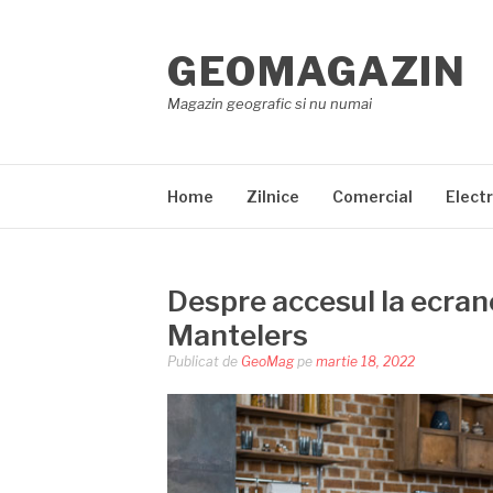
Sari
la
GEOMAGAZIN
conținut
Magazin geografic si nu numai
Home
Zilnice
Comercial
Elect
Despre accesul la ecrane 
Mantelers
Publicat de
GeoMag
pe
martie 18, 2022