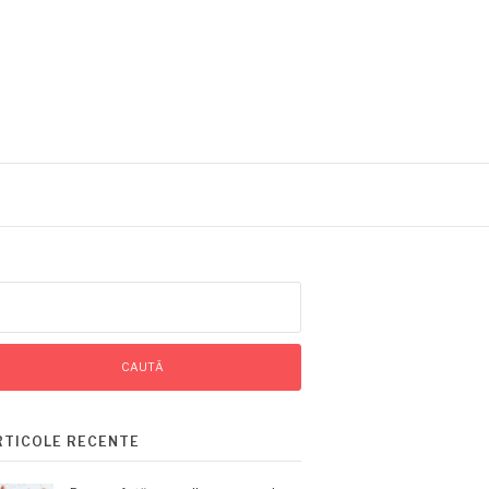
ută
pă:
RTICOLE RECENTE