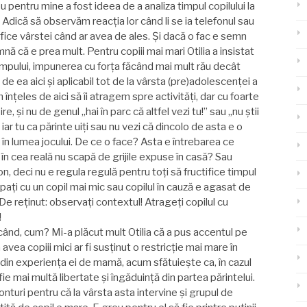
 pentru mine a fost ideea de a analiza timpul copilului la
. Adică să observăm reacția lor când li se ia telefonul sau
cifice vârstei când ar avea de ales. Şi dacă o fac e semn
nă că e prea mult. Pentru copiii mai mari Otilia a insistat
impului, impunerea cu forța făcând mai mult rău decât
 de ea aici şi aplicabil tot de la vârsta (pre)adolescenței a
 înțeles de aici să îi atragem spre activități, dar cu foarte
ire, şi nu de genul „hai în parc că altfel vezi tu!” sau „nu ştii
, iar tu ca părinte uiți sau nu vezi că dincolo de asta e o
e în lumea jocului. De ce o face? Asta e întrebarea ce
n cea reală nu scapă de grijile expuse în casă? Sau
fon, deci nu e regula regulă pentru toți să fructifice timpul
ați cu un copil mai mic sau copilul în cauză e agasat de
De reținut: observați contextul! Atrageți copilul cu
!
când, cum? Mi-a plăcut mult Otilia că a pus accentul pe
vea copiii mici ar fi susținut o restricție mai mare în
ar din experiența ei de mamă, acum sfătuieşte ca, în cazul
fie mai multă libertate şi îngăduință din partea părintelui.
onturi pentru că la vârsta asta intervine şi grupul de