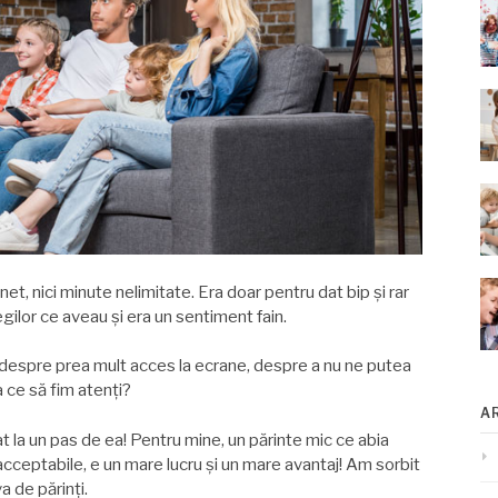
et, nici minute nelimitate. Era doar pentru dat bip şi rar
egilor ce aveau şi era un sentiment fain.
im despre prea mult acces la ecrane, despre a nu ne putea
a ce să fim atenți?
A
tat la un pas de ea! Pentru mine, un părinte mic ce abia
acceptabile, e un mare lucru şi un mare avantaj! Am sorbit
a de părinți.