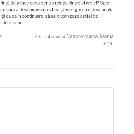
orință de a face ceva pentru relația dintre ei are el? Sper
om care a deschis ieri urechea (deşi sigur nu e doar unul),
alții ca ea în continuare, să se organizeze astfel de
lo de ecrane.
e
Despre mama. Mama
Articolul următor
mea