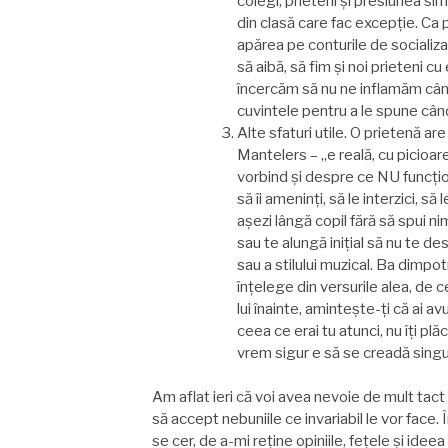
colegi, prieteni şi presiunea sim
din clasă care fac excepție. Ca
apărea pe conturile de socializ
să aibă, să fim şi noi prieteni c
încercăm să nu ne inflamăm cân
cuvintele pentru a le spune câ
Alte sfaturi utile. O prietenă 
Mantelers – „e reală, cu picioa
vorbind şi despre ce NU funcțio
să îi ameninți, să le interzici, s
aşezi lângă copil fără să spui nim
sau te alungă inițial să nu te des
sau a stilului muzical. Ba dimpotri
înțelege din versurile alea, de ce
lui înainte, aminteşte-ți că ai avu
ceea ce erai tu atunci, nu îți p
vrem sigur e să se creadă singur
Am aflat ieri că voi avea nevoie de mult tac
să accept nebuniile ce invariabil le vor face. 
se cer, de a-mi reține opiniile, fețele şi ideea