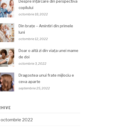
Despre înțărcare din perspectiva
copilului
octombrie 18, 2022
Din brațe – Amintiri din primele
luni
octombrie 12, 2022
Doar o altă zi din viața unei mame
de doi
octombrie 3, 2022
Dragostea unui frate mijlociu e
ceva aparte
septembrie 25, 2022
RHIVE
octombrie 2022