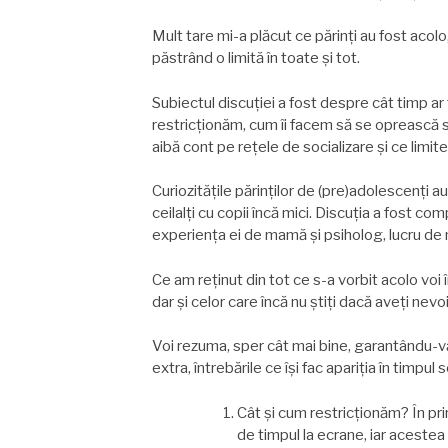
Mult tare mi-a plăcut ce părinți au fost acolo
păstrând o limită în toate şi tot.
Subiectul discuției a fost despre cât timp ar t
restricționăm, cum îi facem să se oprească s
aibă cont pe rețele de socializare şi ce limit
Curiozitățile părinților de (pre)adolescenți
ceilalți cu copii încă mici. Discuția a fost co
experiența ei de mamă şi psiholog, lucru de
Ce am reținut din tot ce s-a vorbit acolo voi î
dar şi celor care încă nu ştiți dacă aveți nevoi
Voi rezuma, sper cât mai bine, garantându-vă
extra, întrebările ce îşi fac apariția în timpul 
Cât şi cum restricționăm? În prin
de timpul la ecrane, iar acestea