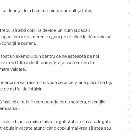
, ce dorință de a face mai bine, mai mult şi totuşi
rebui să aibă copiii la device-uri, cum şi dacă îi
inguri fără a sta mereu cu gura pe ei, când le dăm voie să
e/condiții le punem.
 au fost un exemplu bun pentru ce ne aşteaptă pe noi
mplexă şi Otilia a dorit să împărtăşească cu noi din
 mare valoare.
ncerca să vă transmit şi vouă celor ce v-ar fi plăcut să fiți,
e de astfel de întâlniri.
 însă că e puțin în comparație cu atmosfera, discuțiile
seminarului.
cipiu e bine să existe nişte reguli stabilite în casă legate
 trebuie invocate atunci când copilul mai vrea să stea sau