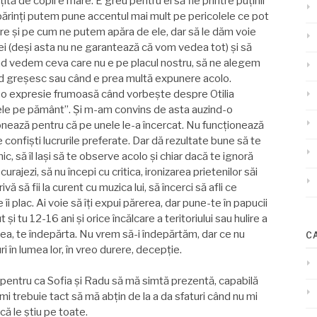
țită de copil e mare. E greu pentru el să fie printre puținii
 părinți putem pune accentul mai mult pe pericolele ce pot
are şi pe cum ne putem apăra de ele, dar să le dăm voie
u ei (deşi asta nu ne garantează că vom vedea tot) şi să
d vedem ceva care nu e pe placul nostru, să ne alegem
nd greşesc sau când e prea multă expunere acolo.
are o expresie frumoasă când vorbeşte despre Otilia
rele pe pământ”. Şi m-am convins de asta auzind-o
nează pentru că pe unele le-a încercat. Nu funcționează
ă le confişti lucrurile preferate. Dar dă rezultate bune să te
ic, să îl laşi să te observe acolo şi chiar dacă te ignoră
curajezi, să nu începi cu critica, ironizarea prietenilor săi
vă să fii la curent cu muzica lui, să încerci să afli ce
 îi plac. Ai voie să îți expui părerea, dar pune-te în papucii
t şi tu 12-16 ani şi orice încălcare a teritoriului sau hulire a
lăcea, te îndepărta. Nu vrem să-i îndepărtăm, dar ce nu
C
i în lumea lor, în vreo durere, decepție.
t pentru ca Sofia şi Radu să mă simtă prezentă, capabilă
Îmi trebuie tact să mă abțin de la a da sfaturi când nu mi
 că le ştiu pe toate.