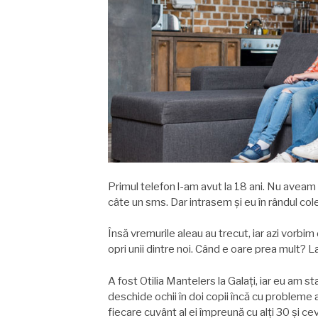
Primul telefon l-am avut la 18 ani. Nu aveam n
câte un sms. Dar intrasem şi eu în rândul col
Însă vremurile aleau au trecut, iar azi vorb
opri unii dintre noi. Când e oare prea mult? L
A fost Otilia Mantelers la Galați, iar eu am s
deschide ochii în doi copii încă cu probleme 
fiecare cuvânt al ei împreună cu alți 30 şi cev