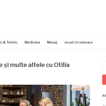
ro & Tehnic
Medicina
Masaj
Jocuri si relaxare
şi multe altele cu Otilia
Ca
du
A