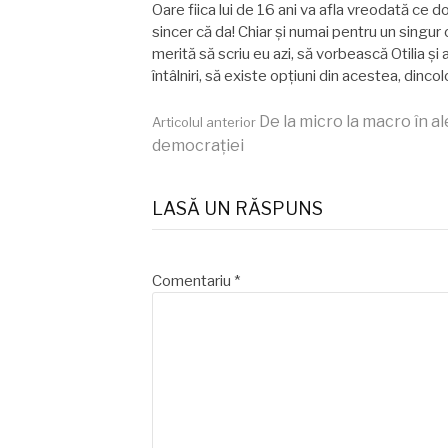
Oare fiica lui de 16 ani va afla vreodată ce d
sincer că da! Chiar şi numai pentru un singur 
merită să scriu eu azi, să vorbească Otilia şi 
întâlniri, să existe opțiuni din acestea, dinco
Continuă
De la micro la macro în al
Articolul anterior
democrației
lectura
LASĂ UN RĂSPUNS
Comentariu
*