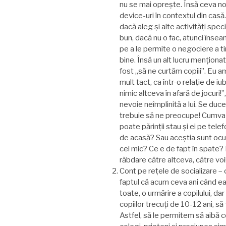
nu se mai opreşte. Însă ceva nou
device-uri în contextul din casă
dacă aleg şi alte activități spe
bun, dacă nu o fac, atunci înseam
pe a le permite o negociere a t
bine. Însă un alt lucru menționat
fost „să ne curtăm copiii”. Eu am
mult tact, ca într-o relație de iub
nimic altceva în afară de jocuri!”
nevoie neîmplinită a lui. Se duc
trebuie să ne preocupe! Cumva î
poate părinții stau şi ei pe tele
de acasă? Sau aceştia sunt ocup
cel mic? Ce e de fapt în spate? 
răbdare către altceva, către voi
Cont pe rețele de socializare – 
faptul că acum ceva ani când ea a
toate, o urmărire a copilului, d
copiilor trecuți de 10-12 ani, să 
Astfel, să le permitem să aibă c